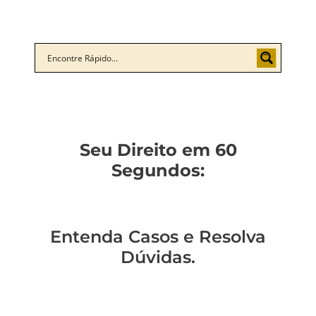
Seu Direito em 60
Segundos:
Entenda Casos e Resolva
Dúvidas.
Descubra o
Como não ser a
Você sabe como
Como entender a