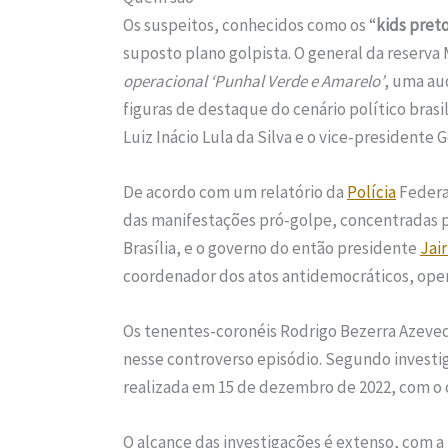
Os suspeitos, conhecidos como os “
kids pret
suposto plano golpista. O general da reserv
operacional ‘Punhal Verde e Amarelo’
, uma au
figuras de destaque do cenário político bras
Luiz Inácio Lula da Silva e o vice-presidente 
De acordo com um relatório da
Polícia
Federal
das manifestações pró-golpe, concentradas 
Brasília, e o governo do então presidente
Jai
coordenador dos atos antidemocráticos, oper
Os tenentes-coronéis Rodrigo Bezerra Azeved
nesse controverso episódio. Segundo investi
realizada em 15 de dezembro de 2022, com o 
O alcance das investigações é extenso, com a