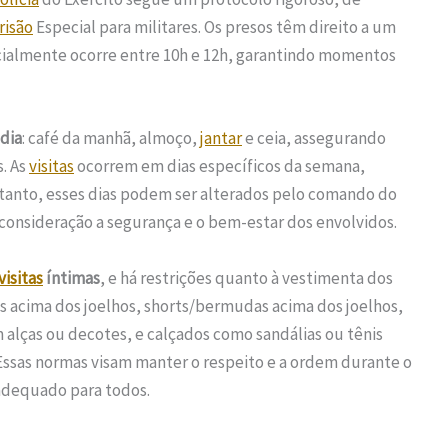
risão
Especial para militares. Os presos têm direito a um
cialmente ocorre entre 10h e 12h, garantindo momentos
 dia
: café da manhã, almoço,
jantar
e ceia, assegurando
. As
visitas
ocorrem em dias específicos da semana,
tanto, esses dias podem ser alterados pelo comando do
consideração a segurança e o bem-estar dos envolvidos.
visitas
íntimas
, e há restrições quanto à vestimenta dos
as acima dos joelhos, shorts/bermudas acima dos joelhos,
m alças ou decotes, e calçados como sandálias ou tênis
Essas normas visam manter o respeito e a ordem durante o
adequado para todos.