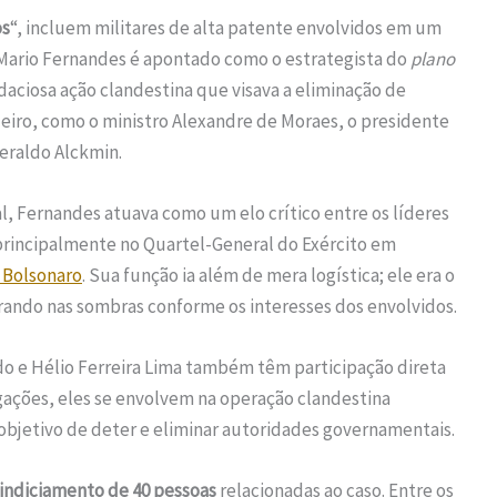
os
“, incluem militares de alta patente envolvidos em um
a Mario Fernandes é apontado como o estrategista do
plano
daciosa ação clandestina que visava a eliminação de
ileiro, como o ministro Alexandre de Moraes, o presidente
Geraldo Alckmin.
, Fernandes atuava como um elo crítico entre os líderes
principalmente no Quartel-General do Exército em
r Bolsonaro
. Sua função ia além de mera logística; ele era o
ando nas sombras conforme os interesses dos envolvidos.
o e Hélio Ferreira Lima também têm participação direta
gações, eles se envolvem na operação clandestina
objetivo de deter e eliminar autoridades governamentais.
indiciamento de 40 pessoas
relacionadas ao caso. Entre os