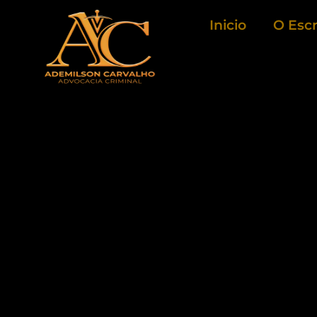
Ir
Inicio
O Escr
para
o
conteúdo