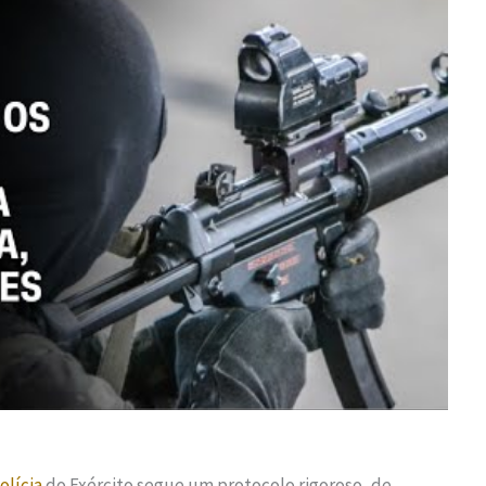
olícia
do Exército segue um protocolo rigoroso, de