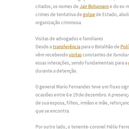
citados, os nomes de
Jair Bolsonaro
e do ex-m
crimes de tentativa de
golpe
de Estado, aboli
organização criminosa.
Visitas de advogados e familiares
Desde a
transferência
para o Batalhão de
Polí
vêm recebendo
visitas
constantes de
familia
essas interações, sendo fundamentais para a
durante a detenção.
O general Mario Fernandes teve um fluxo sig
ocasiões entre 6 e 19 de dezembro. A presenç
de sua esposa, filhos, irmãos e mãe, reforça
que se encontra.
Por outro lado, o tenente-coronel Hélio Fer