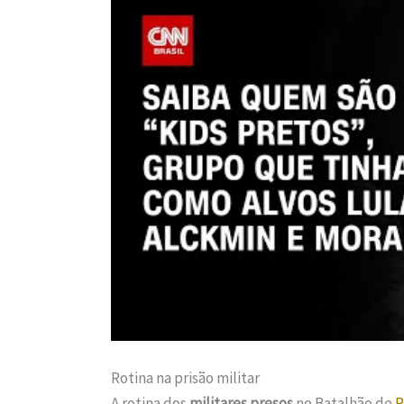
Rotina na prisão militar
A rotina dos
militares presos
no Batalhão de
P