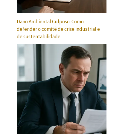
Dano Ambiental Culposo: Como
defender o comitê de crise industrial e
de sustentabilidade