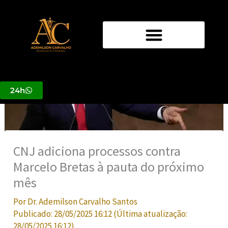
Ir
para
o
conteúdo
24h
CNJ adiciona processos contra
Marcelo Bretas à pauta do próximo
mês
Por
Dr. Ademilson Carvalho Santos
Publicado:
28/05/2025 16:12
(Última atualização:
28/05/2025 16:12
)