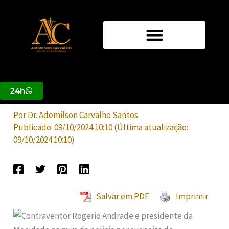
Ir
para
o
Contraventor Rogério Andrade e
conteúdo
presidente da Mocidade na mira da
polícia por suspeita de
24h
envolvimento em homicídio
Por
Dr. Ademilson Carvalho Santos
Publicado:
09/10/2024 10:10
(Última atualização:
09/10/2024 10:10
)
Salvar em PDF
Imprimir