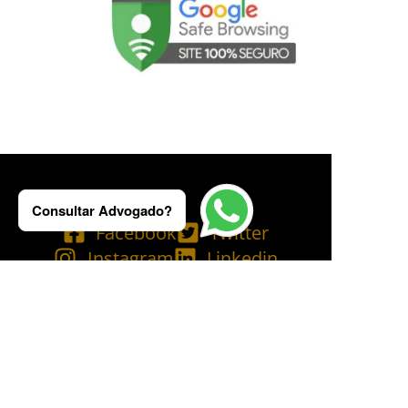
Consultar Advogado?
Facebook
Twitter
Instagram
Linkedin
Tik Tok
Telegram
Email
YouTube
Bluesky
Copyright © 2025 Ademilson Carvalho - OAB/RJ 237.836 - OAB/SP 530.211│
SIA - CNPJ de nº 54.099.763/0001-60