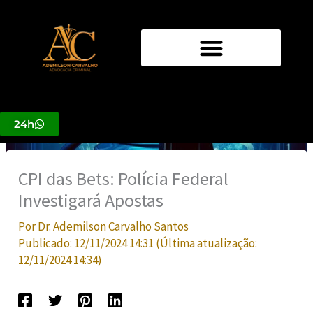
Ir
para
o
conteúdo
24h
CPI das Bets: Polícia Federal
Investigará Apostas
Por
Dr. Ademilson Carvalho Santos
Publicado:
12/11/2024 14:31
(Última atualização:
12/11/2024 14:34
)