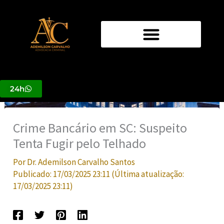
Ir
para
o
conteúdo
24h
Crime Bancário em SC: Suspeito
Tenta Fugir pelo Telhado
Por
Dr. Ademilson Carvalho Santos
Publicado:
17/03/2025 23:11
(Última atualização:
17/03/2025 23:11
)