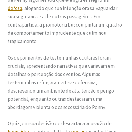
de Penny argumentou que ele agiu em legítima
defesa
, alegando que sua intenção era salvaguardar
sua segurança e a de outros passageiros. Em
contrapartida, a promotoria buscou pintar um quadro
de comportamento imprudente que culminou
tragicamente.
Os depoimentos de testemunhas oculares foram
cruciais, apresentando narrativas que variavam em
detalhes e percepção dos eventos. Algumas
testemunhas reforçaram a tese defensiva,
descrevendo um ambiente de alta tensão e perigo
potencial, enquanto outras destacaram uma
abordagem violenta e desnecessária de Penny.
O juiz, em sua decisão de descartar a acusação de
homicídio
, apontou a falta de
provas
incontestáveis