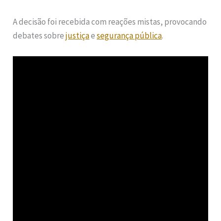
A decisão foi recebida com reações mistas, provocando
debates sobre
justiça
e
segurança pública
.