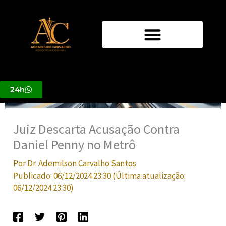
Ir
para
o
conteúdo
24h
Juiz Descarta Acusação Contra
Daniel Penny no Metrô
Por
Dr. Ademilson Carvalho Santos
Publicado:
06/12/2024 23:30
(Última atualização:
06/12/2024 23:30
)