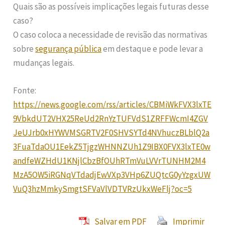
Quais são as possíveis implicações legais futuras desse
caso?
O caso coloca a necessidade de revisão das normativas
sobre
segurança pública
em destaque e pode levar a
mudanças legais.
Fonte:
https://news.google.com/rss/articles/CBMiWkFVX3lxTE
9VbkdUT2VHX25ReUd2RnYzTUFVdS1ZRFFWcmI4ZGV
JeUJrb0xHYWVMSGRTV2F0SHVSYTd4NVhuczBLblQ2a
3FuaTdaOU1EekZ5TjgzWHNNZUh1Z9IBX0FVX3lxTE0w
andfeWZHdU1KNjlCbzBfOUhRTmVuLVVrTUNHM2M4
MzA5OW5iRGNqVTdadjEwVXp3VHp6ZUQtcG0yYzgxUW
VuQ3hzMmkySmgtSFVaVlVDTVRzUkxWeFlj?oc=5
Salvar em PDF
Imprimir