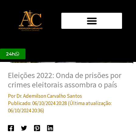
Ir
para
o
conteúdo
24h
Eleições 2022: Onda de prisões por
crimes eleitorais assombra o país
Por
Dr. Ademilson Carvalho Santos
Publicado:
06/10/2024 20:28
(Última atualização:
06/10/2024 20:36
)