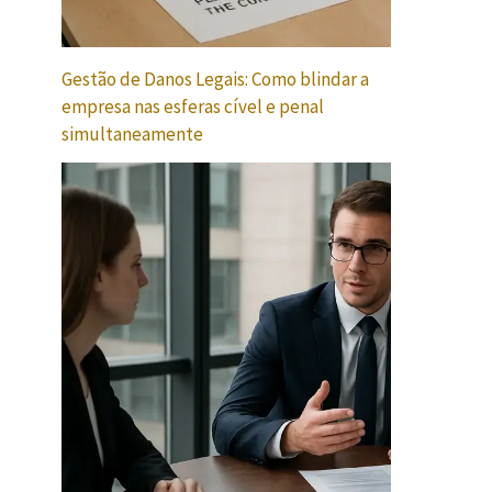
Gestão de Danos Legais: Como blindar a
empresa nas esferas cível e penal
simultaneamente