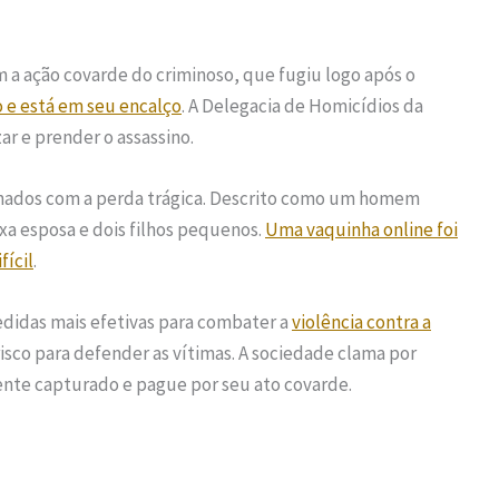
 a ação covarde do criminoso, que fugiu logo após o
to e está em seu encalço
. A Delegacia de Homicídios da
zar e prender o assassino.
ernados com a perda trágica. Descrito como um homem
xa esposa e dois filhos pequenos.
Uma vaquinha online foi
fícil
.
didas mais efetivas para combater a
violência contra a
sco para defender as vítimas. A sociedade clama por
ente capturado e pague por seu ato covarde.