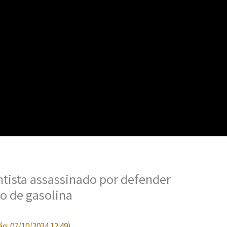
ntista assassinado por defender
o de gasolina
ão:
07/10/2024 12:49
)