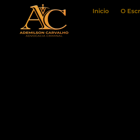
Ir
Inicio
O Escr
para
o
conteúdo