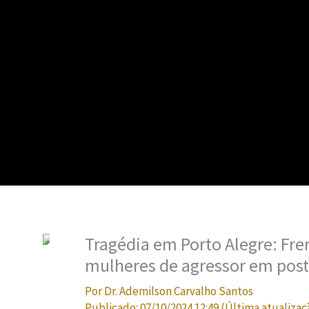
Tragédia em Porto Alegre: Fre
mulheres de agressor em post
Por
Dr. Ademilson Carvalho Santos
Publicado:
07/10/2024 12:49
(Última atualizaç