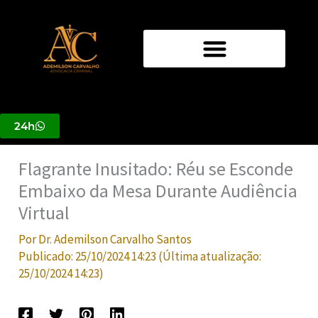
Ir
para
o
conteúdo
24h
Flagrante Inusitado: Réu se Esconde
Embaixo da Mesa Durante Audiência
Virtual
Por
Dr. Ademilson Carvalho Santos
Publicado:
25/10/2024 14:23
(Última atualização:
25/10/2024 14:23
)