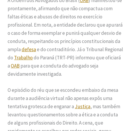
A Ordem dos Advogados do Brasil (
OAB
) manifestou-se
prontamente, afirmando que não compactua com
faltas éticas e abusos de direitos no exercício
profissional. Em nota, a entidade declarou que apurará
o caso de forma exemplar e punirá qualquer desvio de
conduta, respeitando os princípios constitucionais da
ampla
defesa
e do contraditório. Já o Tribunal Regional
do
Trabalho
do Paraná (TRT-PR) informou que oficiará
a
OAB
para que a conduta do advogado seja
devidamente investigada.
O episódio do réu que se escondeu embaixo da mesa
durante a audiência virtual não apenas expôs uma
tentativa grotesca de enganar a
Justiça
, mas também
levantou questionamentos sobre a ética e a conduta
de alguns profissionais do Direito. A cena, que
rapidamente se espalhou nas redes sociais, gerou