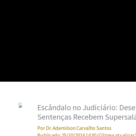
Escândalo no Judiciário: Des
Sentenças Recebem Supersalár
Por
Dr. Ademilson Carvalho Santos
Publicado:
25/10/2024 14:30
(Última atualizaç