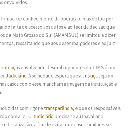
s envolvidos.
afirmou ter conhecimento da operação, mas optou por
gando falta de acesso aos autos e ao teor da decisão que
dos de Mato Grosso do Sul (AMAMSUL) se limitou a dizer
entos, ressaltando que aos desembargadores e ao juiz
sentenças
envolvendo desembargadores do TJMS é um
der
Judiciário
. A sociedade espera que a
Justiça
seja um
, mas casos como esse mancham a imagem da instituição e
.
nduzidas com rigor e
transparência
, e que os responsáveis
rdo com a lei. O
Judiciário
precisa se autoavaliar e
 fiscalização, a fim de evitar que casos similares se