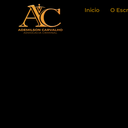
Ir
Inicio
O Escr
para
o
conteúdo