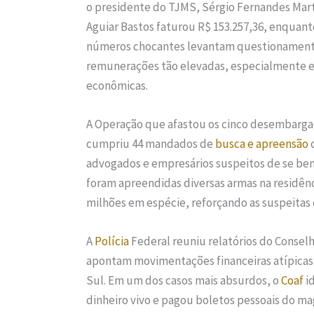
o presidente do TJMS, Sérgio Fernandes Mart
Aguiar Bastos faturou R$ 153.257,36, enquant
números chocantes levantam questionamentos 
remunerações tão elevadas, especialmente e
econômicas.
A Operação que afastou os cinco desembarga
cumpriu 44 mandados de
busca e apreensão
c
advogados e empresários suspeitos de se ben
foram apreendidas diversas armas na residên
milhões em espécie, reforçando as suspeitas 
A
Polícia
Federal reuniu relatórios do Conselh
apontam movimentações financeiras atípicas 
Sul. Em um dos casos mais absurdos, o
Coaf
i
dinheiro vivo e pagou boletos pessoais do m