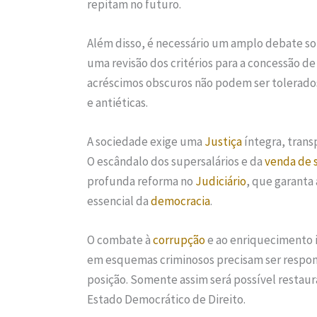
repitam no futuro.
Além disso, é necessário um amplo debate s
uma revisão dos critérios para a concessão de
acréscimos obscuros não podem ser tolerados
e antiéticas.
A sociedade exige uma
Justiça
íntegra, trans
O escândalo dos supersalários e da
venda de 
profunda reforma no
Judiciário
, que garanta 
essencial da
democracia
.
O combate à
corrupção
e ao enriquecimento i
em esquemas criminosos precisam ser respo
posição. Somente assim será possível restaur
Estado Democrático de Direito.