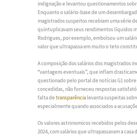
indignação e levantou questionamentos sobre
Enquanto o salário-base de um desembargador
magistrados suspeitos recebiam uma série d
quintuplicavam seus rendimentos líquidos m
Rodrigues, por exemplo, embolsou um salário
valor que ultrapassa em muito o teto constit
A composição dos salários dos magistrados i
“vantagens eventuais”, que inflam drasticam
questionado pelo portal de notícias G1 sobre
concedidas, não forneceu respostas satisfat
falta de
transparência
levanta suspeitas sobr
especialmente quando associados a acusaçõ
Os valores astronomicos recebidos pelos des
2024, com salários que ultrapassavam a casa 