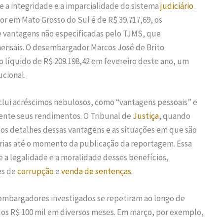
 a integridade e a imparcialidade do sistema
judiciário
.
 em Mato Grosso do Sul é de R$ 39.717,69, os
e vantagens não especificadas pelo TJMS, que
ensais. O desembargador Marcos José de Brito
 líquido de R$ 209.198,42 em fevereiro deste ano, um
ucional.
nclui acréscimos nebulosos, como “vantagens pessoais” e
ente seus rendimentos. O Tribunal de
Justiça
, quando
 os detalhes dessas vantagens e as situações em que são
órias até o momento da publicação da reportagem. Essa
e a legalidade e a moralidade desses benefícios,
es de
corrupção
e
venda de sentenças
.
embargadores investigados se repetiram ao longo de
dos R$ 100 mil em diversos meses. Em março, por exemplo,