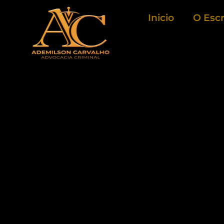
Ir
Inicio
O Escr
para
o
conteúdo