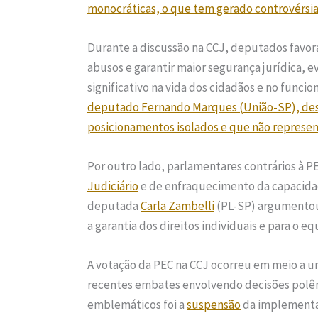
monocráticas, o que tem gerado controvérsias
Durante a discussão na CCJ, deputados favor
abusos e garantir maior segurança jurídica, 
significativo na vida dos cidadãos e no funci
deputado Fernando Marques (União-SP), dest
posicionamentos isolados e que não represen
Por outro lado, parlamentares contrários à PE
Judiciário
e de enfraquecimento da capacid
deputada
Carla Zambelli
(PL-SP) argumentou
a garantia dos direitos individuais e para o eq
A votação da PEC na CCJ ocorreu em meio a um
recentes embates envolvendo decisões polêm
emblemáticos foi a
suspensão
da implementaç