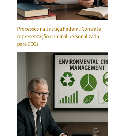
Processos na Justiça Federal: Contrate
representação criminal personalizada
para CEOs