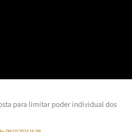
sta para limitar poder individual dos
ão:
09/10/2024 16:29
)