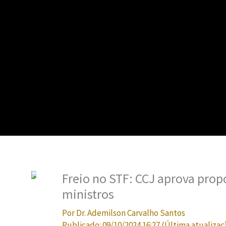
Freio no STF: CCJ aprova propo
ministros
Por
Dr. Ademilson Carvalho Santos
Publicado:
09/10/2024 16:27
(Última atualizaç