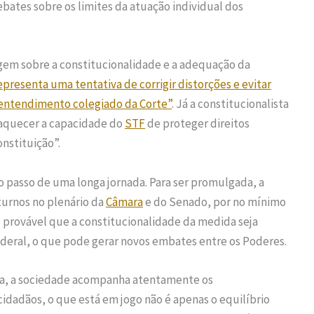
ebates sobre os limites da atuação individual dos
rgem sobre a constitucionalidade e a adequação da
representa uma tentativa de corrigir distorções e evitar
 entendimento colegiado da Corte”
. Já a constitucionalista
raquecer a capacidade do
STF
de proteger direitos
nstituição”.
o passo de uma longa jornada. Para ser promulgada, a
turnos no plenário da
Câmara
e do Senado, por no mínimo
é provável que a constitucionalidade da medida seja
deral, o que pode gerar novos embates entre os Poderes.
irra, a sociedade acompanha atentamente os
idadãos, o que está em jogo não é apenas o equilíbrio