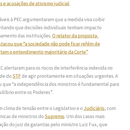
 e acusações de ativismo judicial
.
áveis à PEC argumentaram que a medida visa coibir
evitando que decisões individuais tenham impacto
onamento das instituições.
O relator da proposta,
acou que “a sociedade não pode ficar refém de
tam o entendimento majoritário da Corte”
.
C alertaram para os riscos de interferência indevida no
ade do
STF
de agir prontamente em situações urgentes. A
 que “a independência dos ministros é fundamental para
uilíbrio entre os Poderes”.
 clima de tensão entre o Legislativo e o
Judiciário
, com
icas de ministros do
Supremo
. Um dos casos mais
ão do juiz de garantias pelo ministro Luiz Fux, que