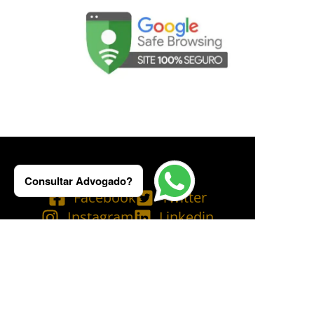
Consultar Advogado?
Facebook
Twitter
Instagram
Linkedin
Tik Tok
Telegram
Email
YouTube
Bluesky
Copyright © 2025 Ademilson Carvalho - OAB/RJ 237.836 - OAB/SP 530.211│
SIA - CNPJ de nº 54.099.763/0001-60