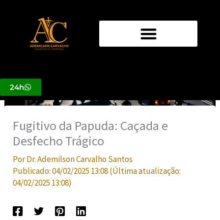
Ir
para
o
conteúdo
24h
Fugitivo da Papuda: Caçada e
Desfecho Trágico
Por
Dr. Ademilson Carvalho Santos
Publicado:
04/02/2025 13:08
(Última atualização:
04/02/2025 13:08
)