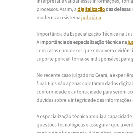
interpretar e validar essas informações, to
processos. Assim, a
digitalização
das defesas
n
moderniza o sistema
judiciário
.
Importância da Especialização Técnica na Jus
A
importância da especialização técnica na
ju
com casos complexos que envolvem evidência
suporte pericial torna-se indispensável para ga
No recente caso julgado no Ceará, a experiênc
final. Eles não apenas coletaram dados digit
conformidade e autenticidade para serem a
dúvidas sobre a integridade das informações e
A especialização técnica amplia a capacidade
questões tecnológicas e assegurar que a ver