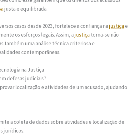
ções como esse garantem que os direitos dos acusados
sa
justa e equilibrada.
ersos casos desde 2023, fortalece a confiança na
justiça
e
nte os esforços legais. Assim, a
justiça
torna-se não
as também uma análise técnica criteriosa e
 realidades contemporâneas.
ecnologia na Justiça
em defesas judiciais?
provar localização e atividades de um acusado, ajudando
te a coleta de dados sobre atividades e localização de
 jurídicos.