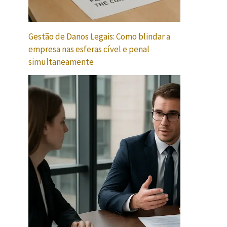
Gestão de Danos Legais: Como blindar a
empresa nas esferas cível e penal
simultaneamente