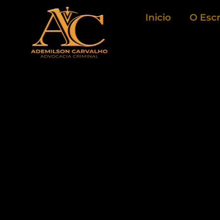
Ir
Inicio
O Escr
para
o
conteúdo