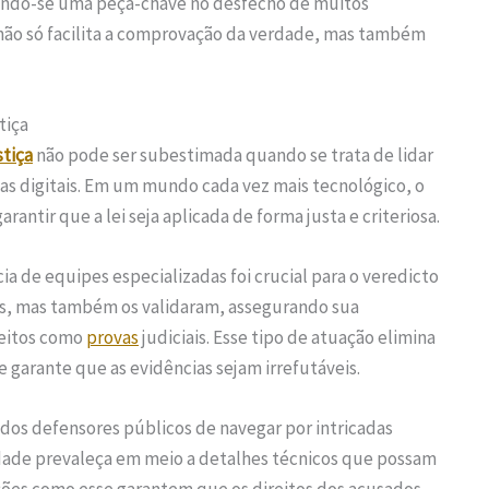
rnando-se uma peça-chave no desfecho de muitos
ão só facilita a comprovação da verdade, mas também
tiça
stiça
não pode ser subestimada quando se trata de lidar
s digitais. Em um mundo cada vez mais tecnológico, o
rantir que a lei seja aplicada de forma justa e criteriosa.
ia de equipes especializadas foi crucial para o veredicto
ais, mas também os validaram, assegurando sua
ceitos como
provas
judiciais. Esse tipo de atuação elimina
 garante que as evidências sejam irrefutáveis.
 dos defensores públicos de navegar por intricadas
dade prevaleça em meio a detalhes técnicos que possam