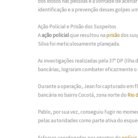
dos idosos nas pessoas e a vontade de aceita
identificação e a prevenção desses golpes um
Ação Policial e Prisão dos Suspeitos
A
ação policial
que resultou na
prisão
dos susp
Silva foi meticulosamente planejada.
As investigações realizadas pela 37ª DP (Ilha
bancárias, lograram combater eficazmente o
Durante a operação, Jean foi capturado em f
bancária no bairro Cocotá, zona norte do
Rio 
Pablo, por sua vez, conseguiu fugir no mome
pelas autoridades como parte ativa do esque
Esforços coordenados por agentes de
polícia