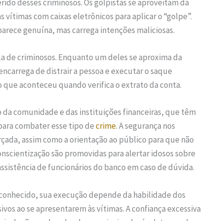
erido desses criminosos. Os golpistas se aproveitam da
s vítimas com caixas eletrônicos para aplicar o “golpe”.
rece genuína, mas carrega intenções maliciosas.
a de criminosos. Enquanto um deles se aproxima da
 encarrega de distrair a pessoa e executar o saque
o que aconteceu quando verifica o extrato da conta.
o da comunidade e das instituições financeiras, que têm
para combater esse tipo de
crime
. A segurança nos
çada, assim como a orientação ao público para que não
nscientização são promovidas para alertar idosos sobre
assistência de funcionários do banco em caso de dúvida.
conhecido, sua execução depende da habilidade dos
ivos ao se apresentarem às vítimas. A confiança excessiva