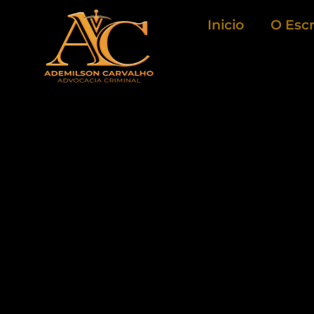
Ir
Inicio
O Escr
para
o
conteúdo