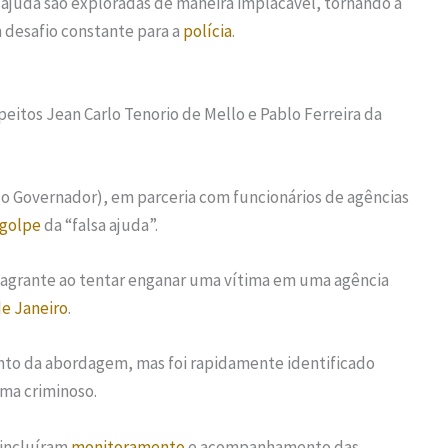
r ajuda são exploradas de maneira implacável, tornando a
 desafio constante para a
polícia
.
eitos Jean Carlo Tenorio de Mello e Pablo Ferreira da
 do Governador), em parceria com funcionários de agências
golpe
da “falsa ajuda”.
lagrante ao tentar enganar uma vítima em uma agência
de Janeiro
.
nto da abordagem, mas foi rapidamente identificado
ma criminoso.
incluíram
monitoramento
e acompanhamento das