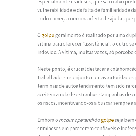
especialmente os idosos, que são o alvo pref
vulnerabilidade e da falta de familiaridade da
Tudo começa com uma oferta de ajuda, que pa
O
golpe
geralmente é realizado por uma dupl
vítima para oferecer “assistência”, o outro se
indevido. A vítima, muitas vezes, só percebe 
Neste ponto, é crucial destacar a colaboraçã
trabalhado em conjunto com as autoridades 
terminais de autoatendimento tem sido refor
aceitem ajuda de estranhos. Campanhas de co
os riscos, incentivando-os a buscar sempre a 
Embora o
modus operandi
do
golpe
seja bem 
criminosos em parecerem confiáveis e inofens