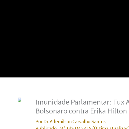
Imunidade Parlamentar: Fux A
Bolsonaro contra Erika Hilton
Por
Dr. Ademilson Carvalho Santos
Publicado:
23/10/2024 23:15
(Última atualizaç