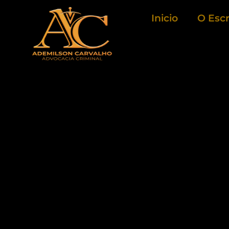
Ir
Inicio
O Escr
para
o
conteúdo