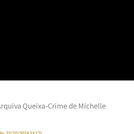
rquiva Queixa-Crime de Michelle
ão:
23/10/2024 23:17
)