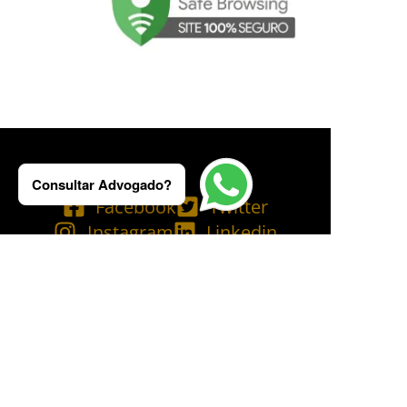
Consultar Advogado?
Facebook
Twitter
Instagram
Linkedin
Tik Tok
Telegram
Email
YouTube
Bluesky
Copyright © 2025 Ademilson Carvalho - OAB/RJ 237.836 - OAB/SP 530.211│
SIA - CNPJ de nº 54.099.763/0001-60