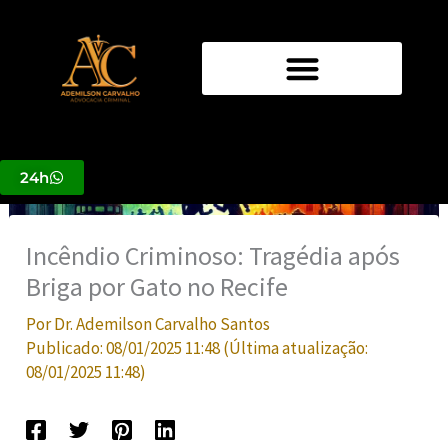
Ir
para
o
conteúdo
24h
Incêndio Criminoso: Tragédia após
Briga por Gato no Recife
Por
Dr. Ademilson Carvalho Santos
Publicado:
08/01/2025 11:48
(Última atualização:
08/01/2025 11:48
)