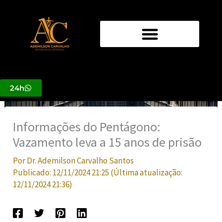
Ir
para
o
conteúdo
24h
Informações do Pentágono:
Vazamento leva a 15 anos de prisão
Por
Dr. Ademilson Carvalho Santos
Publicado:
12/11/2024 21:25
(Última atualização:
12/11/2024 21:36
)