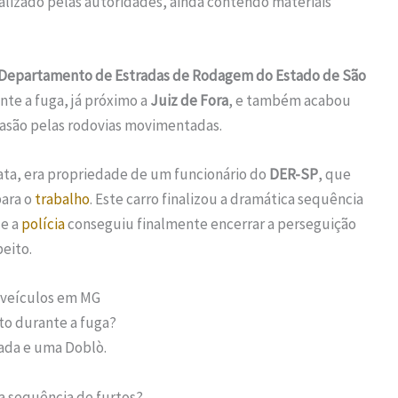
calizado pelas autoridades, ainda contendo materiais
Departamento de Estradas de Rodagem do Estado de São
nte a fuga, já próximo a
Juiz de Fora
, e também acabou
vasão pelas rodovias movimentadas.
ta, era propriedade de um funcionário do
DER-SP
, que
para o
trabalho
. Este carro finalizou a dramática sequência
de a
polícia
conseguiu finalmente encerrar a perseguição
eito.
 veículos em MG
to durante a fuga?
rada e uma Doblò.
 a sequência de furtos?