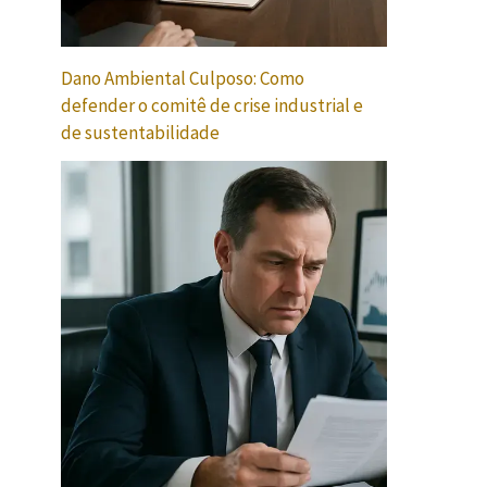
Dano Ambiental Culposo: Como
defender o comitê de crise industrial e
de sustentabilidade