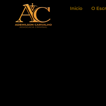
Ir
Inicio
O Escr
para
o
conteúdo