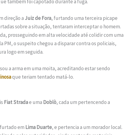
que também foi capotado durante a fuga.
em direção a
Juiz de Fora
, furtando uma terceira picape
alertadas sobre a situação, tentaram interceptar o homem.
da, prosseguindo em alta velocidade até colidir com uma
la PM, o suspeito chegou a disparar contra os policiais,
ura logo em seguida.
essou a arma em uma moita, acreditando estar sendo
inosa
que teriam tentado matá-lo.
is
Fiat Strada
e uma
Doblò
, cada um pertencendo a
i furtado em
Lima Duarte
, e pertencia a um morador local.