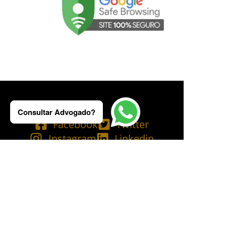
Consultar Advogado?
Facebook
Twitter
Instagram
Linkedin
Tik Tok
Telegram
Email
YouTube
Bluesky
Copyright © 2025 Ademilson Carvalho - OAB/RJ 237.836 - OAB/SP 530.211│
SIA - CNPJ de nº 54.099.763/0001-60