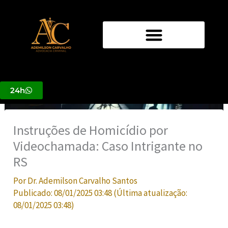
Ir
para
o
conteúdo
24h
Instruções de Homicídio por
Videochamada: Caso Intrigante no
RS
Por
Dr. Ademilson Carvalho Santos
Publicado:
08/01/2025 03:48
(Última atualização:
08/01/2025 03:48
)