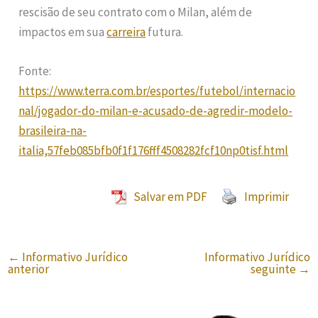
rescisão de seu contrato com o Milan, além de
impactos em sua
carreira
futura.
Fonte:
https://www.terra.com.br/esportes/futebol/internacio
nal/jogador-do-milan-e-acusado-de-agredir-modelo-
brasileira-na-
italia,57feb085bfb0f1f176fff4508282fcf10np0tisf.html
Salvar em PDF
Imprimir
←
Informativo Jurídico
Informativo Jurídico
anterior
seguinte
→