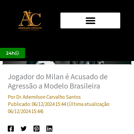
Ir
para
o
conteúdo
24h
Jogador do Milan é Acusado de
Agressão a Modelo Brasileira
Por
Dr. Ademilson Carvalho Santos
Publicado:
06/12/2024 15:44
(Última atualização:
06/12/2024 15:44
)