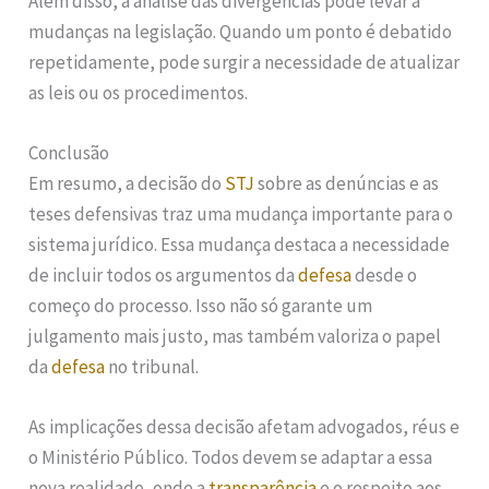
Além disso, a análise das divergências pode levar a
mudanças na legislação. Quando um ponto é debatido
repetidamente, pode surgir a necessidade de atualizar
as leis ou os procedimentos.
Conclusão
Em resumo, a decisão do
STJ
sobre as denúncias e as
teses defensivas traz uma mudança importante para o
sistema jurídico. Essa mudança destaca a necessidade
de incluir todos os argumentos da
defesa
desde o
começo do processo. Isso não só garante um
julgamento mais justo, mas também valoriza o papel
da
defesa
no tribunal.
As implicações dessa decisão afetam advogados, réus e
o Ministério Público. Todos devem se adaptar a essa
nova realidade, onde a
transparência
e o respeito aos