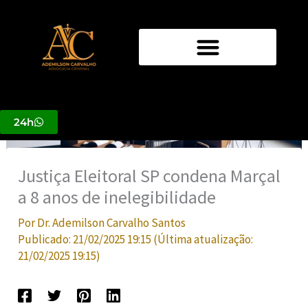
Ir
para
o
conteúdo
24h
Justiça Eleitoral SP condena Marçal
a 8 anos de inelegibilidade
Por
Dr. Ademilson Carvalho Santos
Publicado:
21/02/2025 19:15
(Última atualização:
21/02/2025 19:15
)