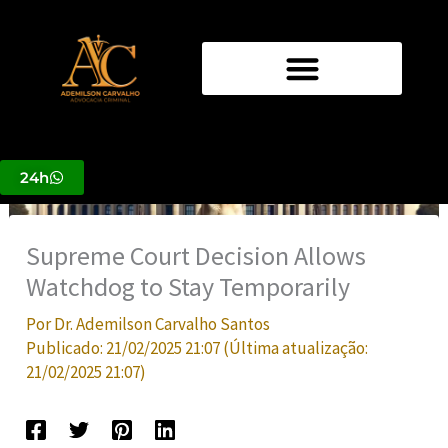
Ir
para
o
conteúdo
24h
Supreme Court Decision Allows
Watchdog to Stay Temporarily
Por
Dr. Ademilson Carvalho Santos
Publicado:
21/02/2025 21:07
(Última atualização:
21/02/2025 21:07
)