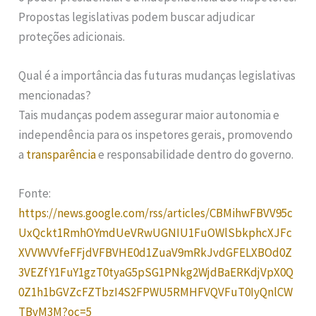
Propostas legislativas podem buscar adjudicar
proteções adicionais.
Qual é a importância das futuras mudanças legislativas
mencionadas?
Tais mudanças podem assegurar maior autonomia e
independência para os inspetores gerais, promovendo
a
transparência
e responsabilidade dentro do governo.
Fonte:
https://news.google.com/rss/articles/CBMihwFBVV95c
UxQckt1RmhOYmdUeVRwUGNIU1FuOWlSbkphcXJFc
XVVWVVfeFFjdVFBVHE0d1ZuaV9mRkJvdGFELXBOd0Z
3VEZfY1FuY1gzT0tyaG5pSG1PNkg2WjdBaERKdjVpX0Q
0Z1h1bGVZcFZTbzI4S2FPWU5RMHFVQVFuT0IyQnlCW
TBvM3M?oc=5