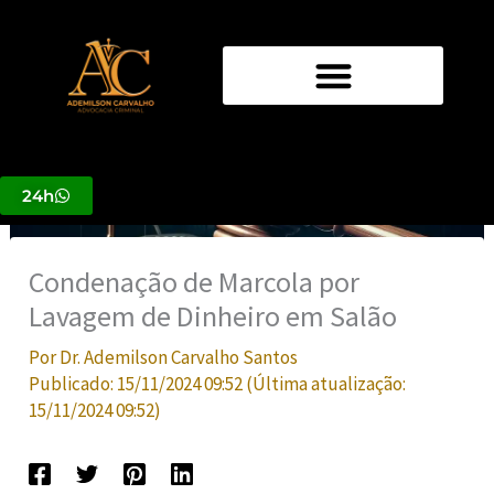
Ir
para
o
conteúdo
24h
Condenação de Marcola por
Lavagem de Dinheiro em Salão
Por
Dr. Ademilson Carvalho Santos
Publicado:
15/11/2024 09:52
(Última atualização:
15/11/2024 09:52
)