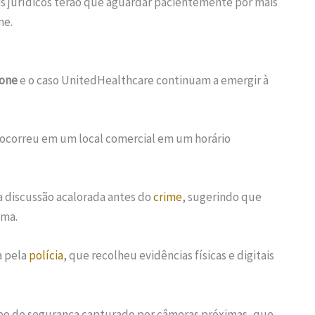
ais jurídicos terão que aguardar pacientemente por mais
ne.
ione
e o caso UnitedHealthcare continuam a emergir à
te ocorreu em um local comercial em um horário
 discussão acalorada antes do
crime
, sugerindo que
ima.
a pela
polícia
, que recolheu evidências físicas e digitais
deo de segurança capturado por câmeras próximas, que