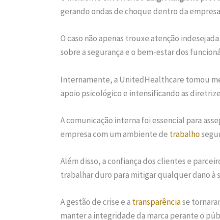
gerando ondas de choque dentro da empresa 
O caso não apenas trouxe atenção indesejad
sobre a segurança e o bem-estar dos funcioná
Internamente, a UnitedHealthcare tomou med
apoio psicológico e intensificando as diretr
A comunicação interna foi essencial para ass
empresa com um ambiente de
trabalho
segur
Além disso, a confiança dos clientes e parcei
trabalhar duro para mitigar qualquer dano à 
A gestão de crise e a
transparência
se tornara
manter a integridade da marca perante o públ