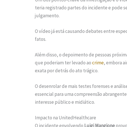
teria registrado partes do incidente e pode s
julgamento.
O vídeo já está causando debates entre especi
fatos.
Além disso, o depoimento de pessoas próximas
que poderiam ter levado ao
crime
, embora a
exata por detrás do ato trágico.
O desenrolar de mais testes forenses e análi
essencial para uma compreensão abrangente
interesse público e midiático.
Impacto na UnitedHealthcare
O incidente envolvendo
Luigi Mangione
provo