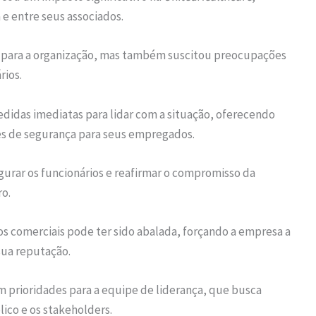
e entre seus associados.
a para a organização, mas também suscitou preocupações
rios.
idas imediatas para lidar com a situação, oferecendo
izes de segurança para seus empregados.
egurar os funcionários e reafirmar o compromisso da
o.
ros comerciais pode ter sido abalada, forçando a empresa a
sua reputação.
m prioridades para a equipe de liderança, que busca
ico e os stakeholders.