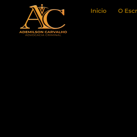
Ir
Inicio
O Escr
para
o
conteúdo