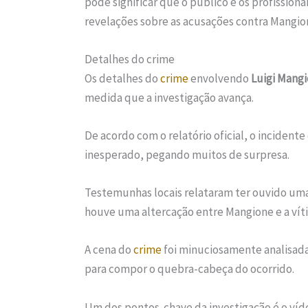
pode significar que o público e os profission
revelações sobre as acusações contra Mangio
Detalhes do crime
Os detalhes do
crime
envolvendo
Luigi Mang
medida que a investigação avança.
De acordo com o relatório oficial, o inciden
inesperado, pegando muitos de surpresa.
Testemunhas locais relataram ter ouvido uma
houve uma altercação entre Mangione e a vít
A cena do
crime
foi minuciosamente analisad
para compor o quebra-cabeça do ocorrido.
Um dos pontos-chave da investigação é o ví