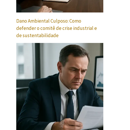
Dano Ambiental Culposo: Como
defender o comitê de crise industrial e
de sustentabilidade