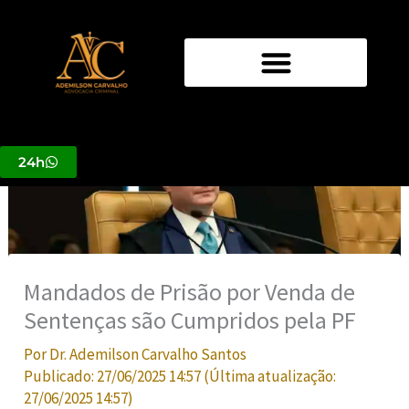
Ir
para
o
conteúdo
24h
Mandados de Prisão por Venda de
Sentenças são Cumpridos pela PF
Por
Dr. Ademilson Carvalho Santos
Publicado:
27/06/2025 14:57
(Última atualização:
27/06/2025 14:57
)