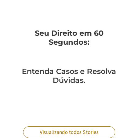
Seu Direito em 60
Segundos:
Entenda Casos e Resolva
Dúvidas.
Você sabe como
Como entender a
Um policial expulso
Você sabe qual a
mudar de regime
lavagem de
pode reverter essa
diferença entre
prisional?
dinheiro no RJ?
situação?
crimes militares?
Visualizando todos Stories