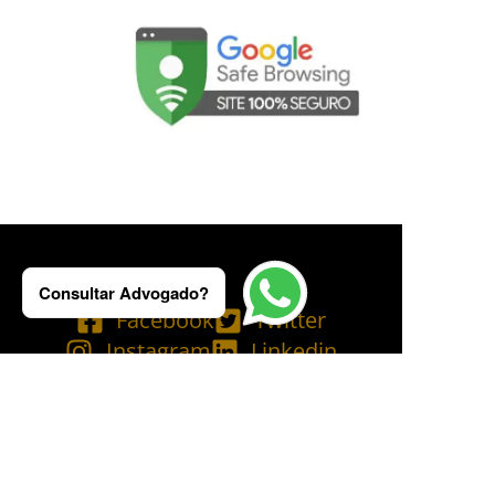
Consultar Advogado?
Facebook
Twitter
Instagram
Linkedin
Tik Tok
Telegram
Email
YouTube
Bluesky
Copyright © 2025 Ademilson Carvalho - OAB/RJ 237.836 - OAB/SP 530.211│