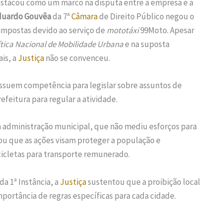
stacou como um marco na disputa entre a empresa e a
duardo Gouvêa
da 7ª
Câmara
de Direito Público negou o
impostas devido ao serviço de
mototáxi
99Moto. Apesar
ítica Nacional de Mobilidade Urbana
e na suposta
is, a
Justiça
não se convenceu.
ssuem competência para legislar sobre assuntos de
refeitura para regular a atividade.
a administração municipal, que não mediu esforços para
ou que as ações visam proteger a população e
icletas para transporte remunerado.
da 1ª Instância, a
Justiça
sustentou que a proibição local
importância de regras específicas para cada cidade.