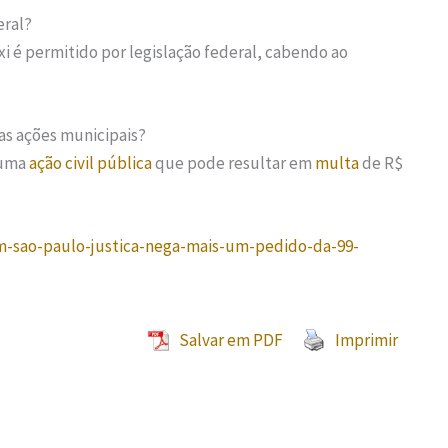
eral?
i é permitido por legislação federal, cabendo ao
das ações municipais?
 uma
ação civil pública
que pode resultar em
multa
de R$
m-sao-paulo-justica-nega-mais-um-pedido-da-99-
Salvar em PDF
Imprimir