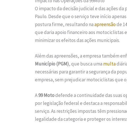
Impacto nas Operações da 99Moto
O impacto da decisão judicial e das ações da
Paulo. Desde que o serviço teve início apena
postura firme, resultando na
apreensão
de 14
que daria apoio financeiro aos motociclistas
minimizar os efeitos das ações municipais.
Além das apreensões, a empresa também en
Município (PGM)
, que busca uma
multa
diári
necessárias para garantir a segurança da pop
empresa, sem prejudicar motociclistas que o
A
99 Moto
defende a continuidade das suas o
por legislação federal e destaca a responsabi
serviço. As restrições impostas têm pressionad
legalidade da categoria e proteger os interes