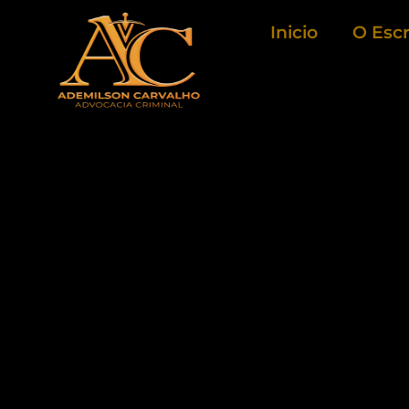
Ir
Inicio
O Escr
para
o
conteúdo