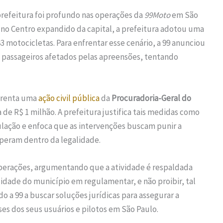
 prefeitura foi profundo nas operações da
99Moto
em São
s no Centro expandido da capital, a prefeitura adotou uma
3 motocicletas. Para enfrentar esse cenário, a 99 anunciou
 e passageiros afetados pelas apreensões, tentando
frenta uma
ação civil pública
da
Procuradoria-Geral do
a de R$ 1 milhão. A prefeitura justifica tais medidas como
ulação e enfoca que as intervenções buscam punir a
peram dentro da legalidade.
perações, argumentando que a atividade é respaldada
lidade do município em regulamentar, e não proibir, tal
o a 99 a buscar soluções jurídicas para assegurar a
ses dos seus usuários e pilotos em São Paulo.