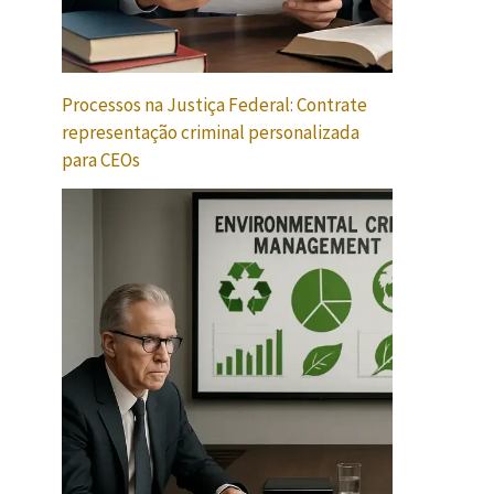
Processos na Justiça Federal: Contrate
representação criminal personalizada
para CEOs