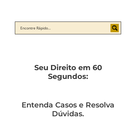
Seu Direito em 60
Segundos:
Entenda Casos e Resolva
Dúvidas.
Um policial expulso
Você sabe qual a
Você está preso?
Você pode ser