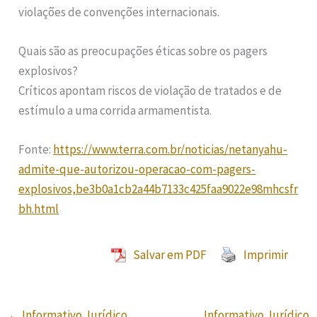
violações de convenções internacionais.
Quais são as preocupações éticas sobre os pagers
explosivos?
Críticos apontam riscos de violação de tratados e de
estímulo a uma corrida armamentista.
Fonte:
https://www.terra.com.br/noticias/netanyahu-
admite-que-autorizou-operacao-com-pagers-
explosivos,be3b0a1cb2a44b7133c425faa9022e98mhcsfr
bh.html
Salvar em PDF
Imprimir
←
Informativo Jurídico
Informativo Jurídico