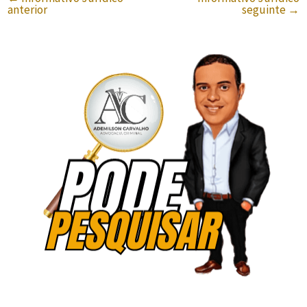
anterior
seguinte
→