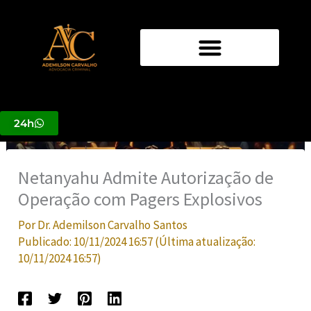
Ir
para
o
conteúdo
24h
Netanyahu Admite Autorização de
Operação com Pagers Explosivos
Por
Dr. Ademilson Carvalho Santos
Publicado:
10/11/2024 16:57
(Última atualização:
10/11/2024 16:57
)