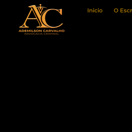
Ir
Inicio
O Escr
para
o
conteúdo