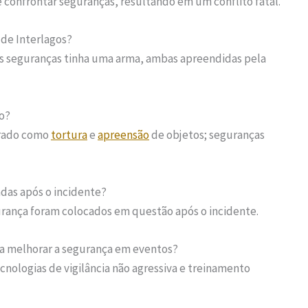
 confrontar seguranças, resultando em um conflito fatal.
 de Interlagos?
 seguranças tinha uma arma, ambas apreendidas pela
o?
strado como
tortura
e
apreensão
de objetos; seguranças
das após o incidente?
urança foram colocados em questão após o incidente.
ara melhorar a segurança em eventos?
cnologias de vigilância não agressiva e treinamento