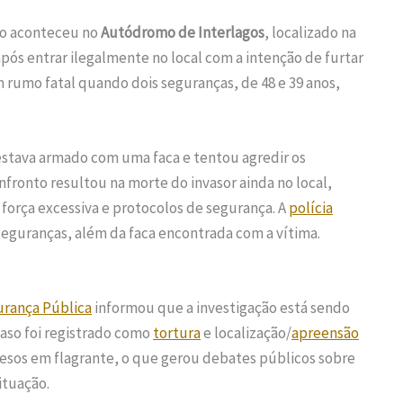
ico aconteceu no
Autódromo de Interlagos
, localizado na
ós entrar ilegalmente no local com a intenção de furtar
 rumo fatal quando dois seguranças, de 48 e 39 anos,
stava armado com uma faca e tentou agredir os
nfronto resultou na morte do invasor ainda no local,
força excessiva e protocolos de segurança. A
polícia
guranças, além da faca encontrada com a vítima.
rança Pública
informou que a investigação está sendo
caso foi registrado como
tortura
e localização/
apreensão
resos em flagrante, o que gerou debates públicos sobre
ituação.