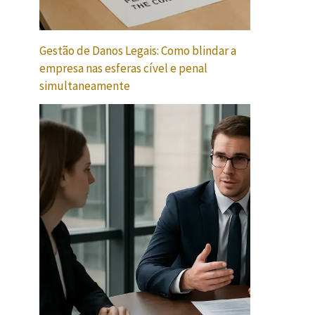
Gestão de Danos Legais: Como blindar a
empresa nas esferas cível e penal
simultaneamente