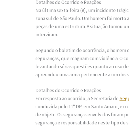
Detalhes do Ocorrido e Reações
Na última sexta-feira (8), um incidente trág
zona sul de São Paulo. Um homem foi morto ap
peças de uma estrutura. A situação tomou um
interviram.
Segundo o boletim de ocorrência, o homem e
seguranças, que reagiram com violência. O co
levantando sérias questões quanto ao uso de 
apreendeu uma arma pertencente a um dos se
Detalhes do Ocorrido e Reações
Em resposta ao ocorrido, a Secretaria de
Segu
conduzida pelo 11° DP, em Santo Amaro, e o 
de objeto. Os seguranças envolvidos foram p
segurança e responsabilidade neste tipo de s