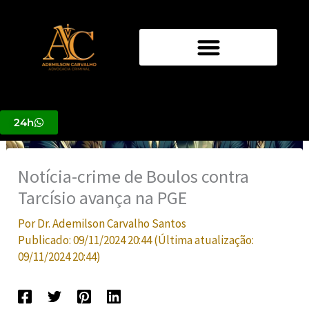
Ir
para
o
conteúdo
24h
Notícia-crime de Boulos contra
Tarcísio avança na PGE
Por
Dr. Ademilson Carvalho Santos
Publicado:
09/11/2024 20:44
(Última atualização:
09/11/2024 20:44
)