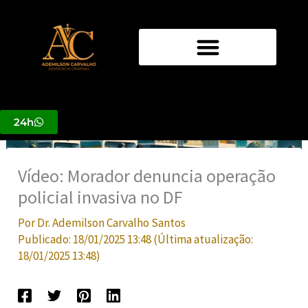
Ir
para
o
conteúdo
24h
Vídeo: Morador denuncia operação
policial invasiva no DF
Por
Dr. Ademilson Carvalho Santos
Publicado:
18/01/2025 13:48
(Última atualização:
18/01/2025 13:48
)