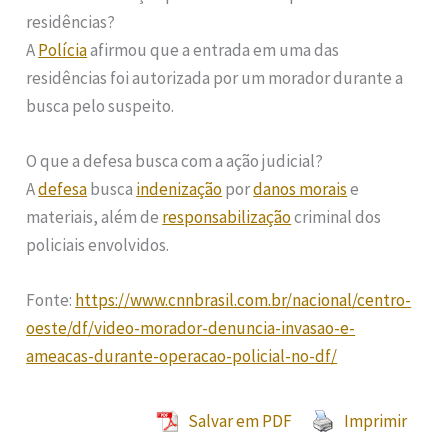
residências?
A
Polícia
afirmou que a entrada em uma das
residências foi autorizada por um morador durante a
busca pelo suspeito.
O que a defesa busca com a ação judicial?
A
defesa
busca
indenização
por
danos morais
e
materiais, além de
responsabilização
criminal dos
policiais envolvidos.
Fonte:
https://www.cnnbrasil.com.br/nacional/centro-
oeste/df/video-morador-denuncia-invasao-e-
ameacas-durante-operacao-policial-no-df/
Salvar em PDF
Imprimir