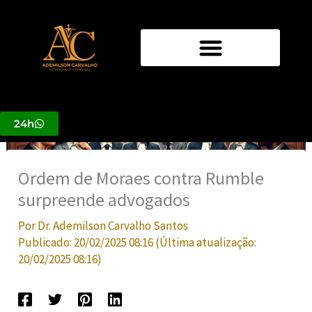
Ir
para
o
conteúdo
24h
Ordem de Moraes contra Rumble
surpreende advogados
Por
Dr. Ademilson Carvalho Santos
Publicado:
20/02/2025 08:16
(Última atualização:
20/02/2025 08:16
)