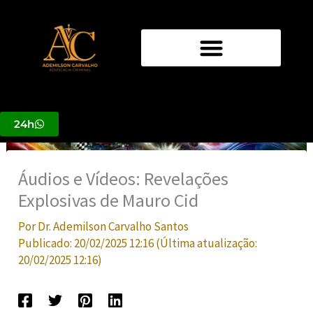
Ir
para
o
conteúdo
24h
Áudios e Vídeos: Revelações
Explosivas de Mauro Cid
Por
Dr. Ademilson Carvalho Santos
Publicado:
20/02/2025 12:16
(Última atualização:
20/02/2025 12:16
)