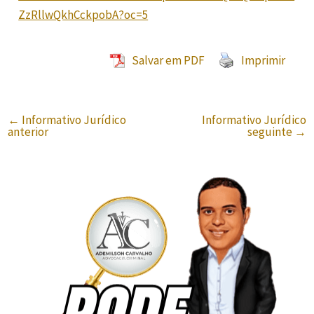
ZzRllwQkhCckpobA?oc=5
Salvar em PDF
Imprimir
←
Informativo Jurídico
Informativo Jurídico
anterior
seguinte
→