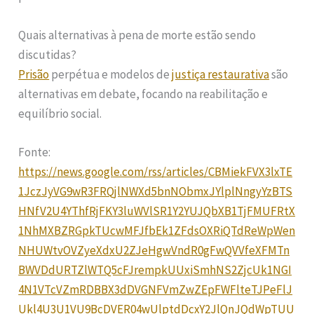
Quais alternativas à pena de morte estão sendo
discutidas?
Prisão
perpétua e modelos de
justiça restaurativa
são
alternativas em debate, focando na reabilitação e
equilíbrio social.
Fonte:
https://news.google.com/rss/articles/CBMiekFVX3lxTE
1JczJyVG9wR3FRQjlNWXd5bnNObmxJYlplNngyYzBTS
HNfV2U4YThfRjFKY3luWVlSR1Y2YUJQbXB1TjFMUFRtX
1NhMXBZRGpkTUcwMFJfbEk1ZFdsOXRiQTdReWpWen
NHUWtvOVZyeXdxU2ZJeHgwVndR0gFwQVVfeXFMTn
BWVDdURTZlWTQ5cFJrempkUUxiSmhNS2ZjcUk1NGI
4N1VTcVZmRDBBX3dDVGNFVmZwZEpFWFlteTJPeFlJ
Ukl4U3U1VU9BcDVER04wUlptdDcxY2JlQnJQdWpTUU