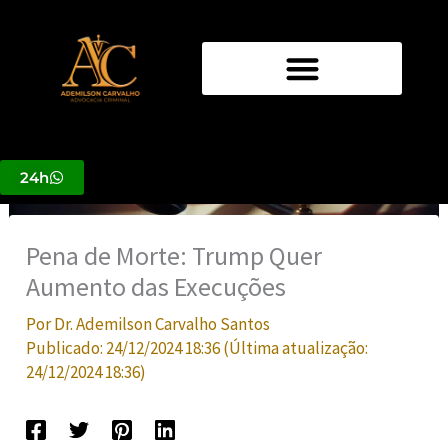
Ir
para
o
conteúdo
24h
Pena de Morte: Trump Quer
Aumento das Execuções
Por
Dr. Ademilson Carvalho Santos
Publicado:
24/12/2024 18:36
(Última atualização:
24/12/2024 18:36
)