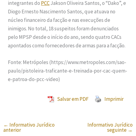
integrantes do
PCC
Jakson Oliveira Santos, o “Dako”, e
Diogo Ernesto Nascimento Santos, que atuava no
núcleo financeiro da facção e nas execuções de
inimigos. No total, 18 suspeitos foram denunciados
pelo MPSP desde o início do ano, sendo quatro CACs
apontados como fornecedores de armas para a facção.
Fonte: Metrópoles (https://www.metropoles.com/sao-
paulo/pistoleira-traficante-e-treinada-por-cac-quem-
e-patroa-do-pcc-video)
Salvar em PDF
Imprimir
←
Informativo Jurídico
Informativo Jurídico
anterior
seguinte
→