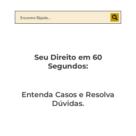
Seu Direito em 60
Segundos:
Entenda Casos e Resolva
Dúvidas.
Você sabe como
Como entender a
Um policial expulso
Você sabe qual a
mudar de regime
lavagem de
pode reverter essa
diferença entre