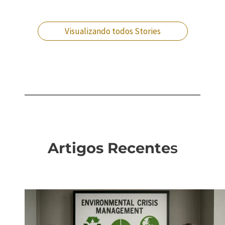
prisional?
dinheiro no RJ?
situação?
crimes militares?
Visualizando todos Stories
Artigos Recente
s