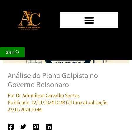
Ir
para
o
conteúdo
24h
Análise do Plano Golpista no
Governo Bolsonaro
Por
Dr. Ademilson Carvalho Santos
Publicado:
22/11/2024 10:48
(Última atualização:
22/11/2024 10:48
)