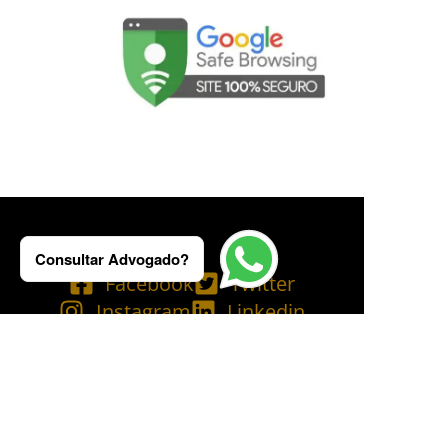
Consultar Advogado?
Facebook
Twitter
Instagram
Linkedin
Tik Tok
Telegram
Email
YouTube
Bluesky
Copyright © 2025 Ademilson Carvalho - OAB/RJ 237.836 - OAB/SP 530.211│