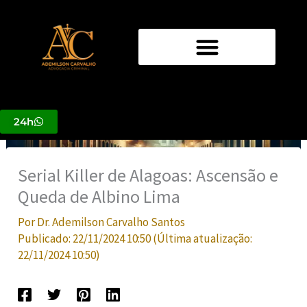
Ir
para
o
conteúdo
24h
Serial Killer de Alagoas: Ascensão e
Queda de Albino Lima
Por
Dr. Ademilson Carvalho Santos
Publicado:
22/11/2024 10:50
(Última atualização:
22/11/2024 10:50
)