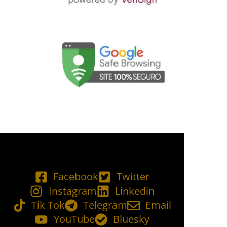
Facebook
Twitter
Instagram
Linkedin
Tik Tok
Telegram
Email
YouTube
Bluesky