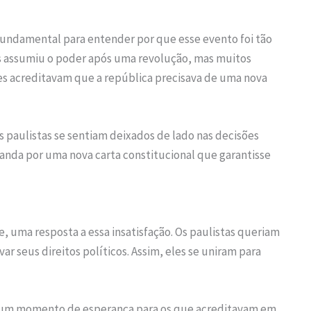
fundamental para entender por que esse evento foi tão
rgas assumiu o poder após uma revolução, mas muitos
les acreditavam que a república precisava de uma nova
 paulistas se sentiam deixados de lado nas decisões
anda por uma nova carta constitucional que garantisse
e, uma resposta a essa insatisfação. Os paulistas queriam
ar seus direitos políticos. Assim, eles se uniram para
 um momento de esperança para os que acreditavam em