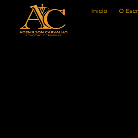
Ir
Inicio
O Escr
para
o
conteúdo