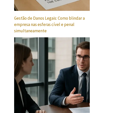
Gestão de Danos Legais: Como blindar a
empresa nas esferas cível e penal
simultaneamente