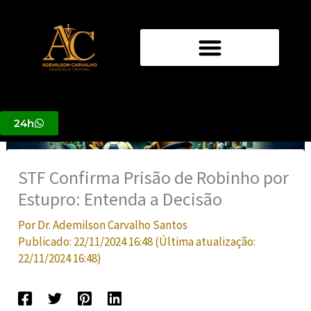
Ir
para
o
conteúdo
24h
STF Confirma Prisão de Robinho por
Estupro: Entenda a Decisão
Por
Dr. Ademilson Carvalho Santos
Publicado:
22/11/2024 16:48
(Última atualização:
22/11/2024 16:48
)