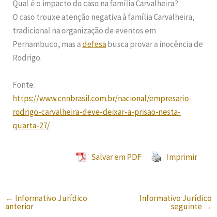
Qual é o impacto do caso na família Carvalheira?
O caso trouxe atenção negativa à família Carvalheira,
tradicional na organização de eventos em
Pernambuco, mas a
defesa
busca provar a inocência de
Rodrigo.
Fonte:
https://www.cnnbrasil.com.br/nacional/empresario-
rodrigo-carvalheira-deve-deixar-a-prisao-nesta-
quarta-27/
Salvar em PDF
Imprimir
←
Informativo Jurídico
Informativo Jurídico
anterior
seguinte
→