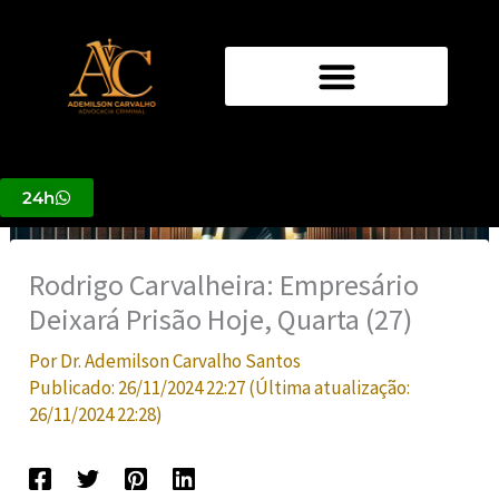
Ir
para
o
conteúdo
24h
Rodrigo Carvalheira: Empresário
Deixará Prisão Hoje, Quarta (27)
Por
Dr. Ademilson Carvalho Santos
Publicado:
26/11/2024 22:27
(Última atualização:
26/11/2024 22:28
)