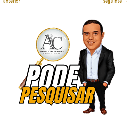
anterior
seguinte
→