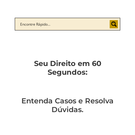
Seu Direito em 60
Segundos:
Entenda Casos e Resolva
Dúvidas.
Descubra o
Como não ser a
Você sabe como
Como entender a