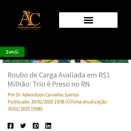
Ir
para
o
conteúdo
24h
Roubo de Carga Avaliada em R$1
Milhão: Trio é Preso no RN
Por
Dr. Ademilson Carvalho Santos
Publicado:
30/01/2025 19:08
(Última atualização:
30/01/2025 19:08
)