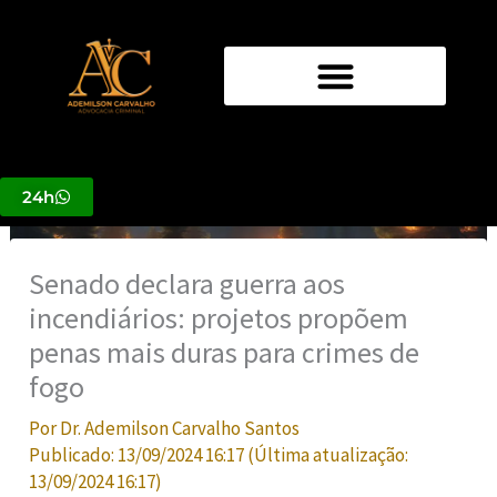
Ir
para
o
conteúdo
24h
Senado declara guerra aos
incendiários: projetos propõem
penas mais duras para crimes de
fogo
Por
Dr. Ademilson Carvalho Santos
Publicado:
13/09/2024 16:17
(Última atualização:
13/09/2024 16:17
)