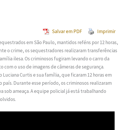
Salvar em PDF
Imprimir
sequestrados em São Paulo, mantidos reféns por 12 horas,
te o crime, os sequestradores realizaram transferências
família ilesa. Os criminosos fugiram levando o carro da
to com o uso de imagens de câmeras de segurança.
Luciana Curtis e sua família, que ficaram 12 horas em
o país. Durante esse período, os criminosos realizaram
a sob ameaça. A equipe policial já está trabalhando
olvidos.