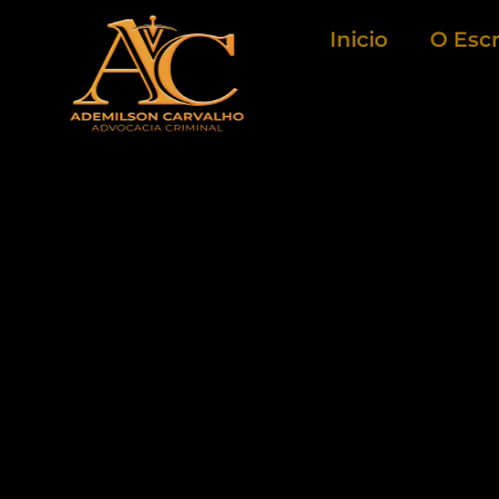
Ir
Inicio
O Escr
para
o
conteúdo