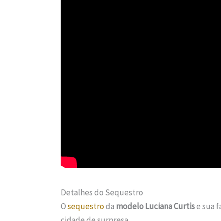
Detalhes do Sequestro
O
sequestro
da
modelo Luciana Curtis
e sua f
cidade de surpresa.