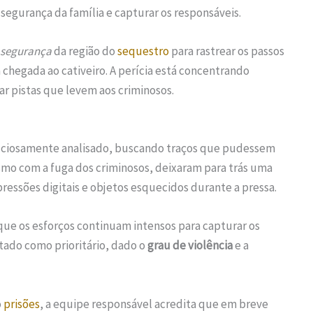
segurança da família e capturar os responsáveis.
 segurança
da região do
sequestro
para rastrear os passos
chegada ao cativeiro. A perícia está concentrando
car pistas que levem aos criminosos.
inuciosamente analisado, buscando traços que pudessem
smo com a fuga dos criminosos, deixaram para trás uma
mpressões digitais e objetos esquecidos durante a pressa.
ue os esforços continuam intensos para capturar os
atado como prioritário, dado o
grau de violência
e a
o
prisões
, a equipe responsável acredita que em breve