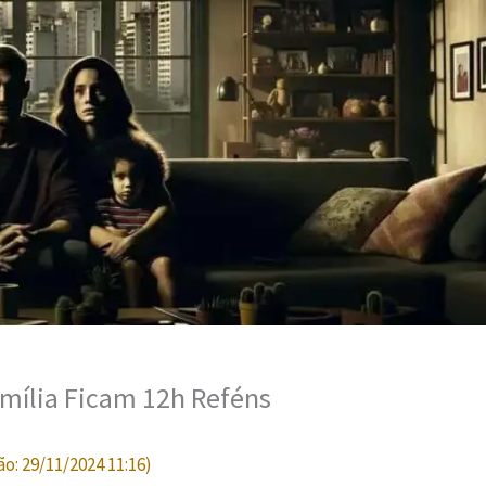
mília Ficam 12h Reféns
ão:
29/11/2024 11:16
)