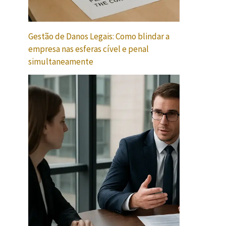
Gestão de Danos Legais: Como blindar a
empresa nas esferas cível e penal
simultaneamente