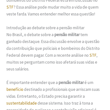
bombeiros do Distrito Federal está em discussão no
STF
? Essa análise pode mudar muito a vida de quem
veste farda. Vamos entender melhor essa questão!
Introdução ao debate sobre a pensão militar
No Brasil, o debate sobre a
pensão militar
tem
ganhado destaque. Essa discussão envolve a questão
da contribuição que policiais e bombeiros do Distrito
Federal devem pagar. Com a recente análise no
STF
,
muitos se perguntam como isso afetará suas vidas e
seus salários.
É importante entender que a
pensão militar
é um
benefício
destinado a profissionais que arriscam suas
vidas. Entretanto, o Estado precisa garantir a
sustentabilidade
desse sistema. Isso traz à tona a
necessidade de avaliar se a contribuição adicional é