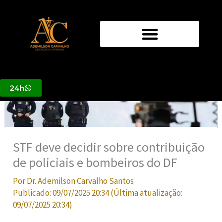
Ir
para
o
conteúdo
24h
STF deve decidir sobre contribuição
de policiais e bombeiros do DF
Por
Dr. Ademilson Carvalho Santos
Publicado:
09/07/2025 20:34
(Última atualização:
09/07/2025 20:34
)