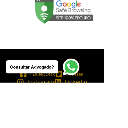
Consultar Advogado?
Facebook
Twitter
Instagram
Linkedin
Tik Tok
Telegram
Email
YouTube
Bluesky
Copyright © 2025 Ademilson Carvalho - OAB/RJ 237.836 - OAB/SP 530.211│
SIA - CNPJ de nº 54.099.763/0001-60