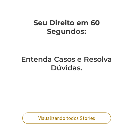
Seu Direito em 60
Segundos:
Entenda Casos e Resolva
Dúvidas.
Você sabe como
Como entender a
Um policial expulso
Você sabe qual a
mudar de regime
lavagem de
pode reverter essa
diferença entre
prisional?
dinheiro no RJ?
situação?
crimes militares?
Visualizando todos Stories