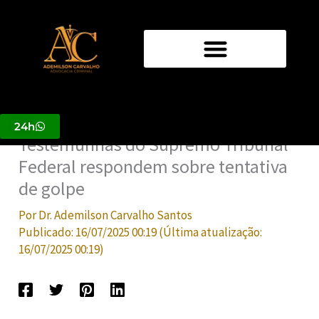
Ir
para
o
conteúdo
24h
Testemunhas do Supremo Tribunal
Federal respondem sobre tentativa
de golpe
Por
Dr. Ademilson Carvalho Santos
Publicado:
16/07/2025 00:19
(Última atualização:
16/07/2025 00:19
)