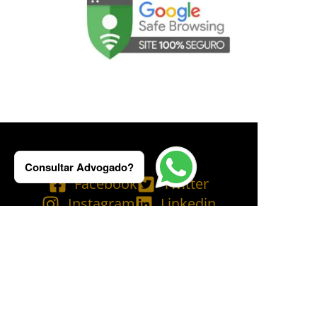
Consultar Advogado?
Facebook
Twitter
Instagram
Linkedin
Tik Tok
Telegram
Email
YouTube
Bluesky
Copyright © 2025 Ademilson Carvalho - OAB/RJ 237.836 - OAB/SP 530.211│
SIA - CNPJ de nº 54.099.763/0001-60