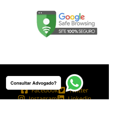
Consultar Advogado?
Facebook
Twitter
Instagram
Linkedin
Tik Tok
Telegram
Email
YouTube
Bluesky
Copyright © 2025 Ademilson Carvalho - OAB/RJ 237.836 - OAB/SP 530.211│