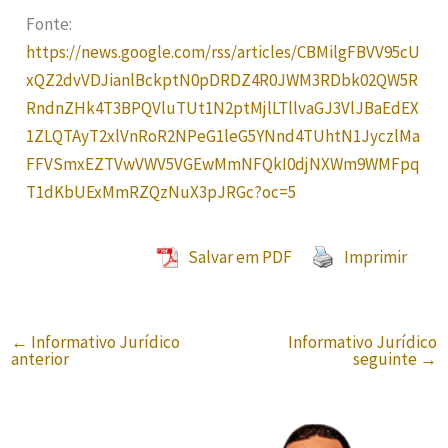
Fonte:
https://news.google.com/rss/articles/CBMilgFBVV95cU
xQZ2dvVDJianlBckptN0pDRDZ4R0JWM3RDbk02QW5R
RndnZHk4T3BPQVluTUt1N2ptMjlLTllvaGJ3VlJBaEdEX
1ZLQTAyT2xlVnRoR2NPeG1leG5YNnd4TUhtN1JyczlMa
FFVSmxEZTVwVWV5VGEwMmNFQkI0djNXWm9WMFpq
T1dKbUExMmRZQzNuX3pJRGc?oc=5
Salvar em PDF
Imprimir
←
Informativo Jurídico
Informativo Jurídico
anterior
seguinte
→