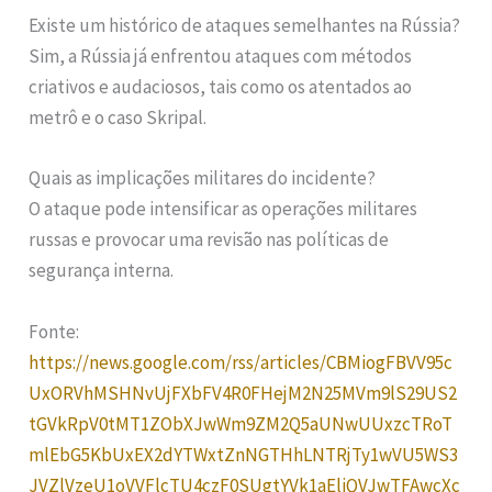
Existe um histórico de ataques semelhantes na Rússia?
Sim, a Rússia já enfrentou ataques com métodos
criativos e audaciosos, tais como os atentados ao
metrô e o caso Skripal.
Quais as implicações militares do incidente?
O ataque pode intensificar as operações militares
russas e provocar uma revisão nas políticas de
segurança interna.
Fonte:
https://news.google.com/rss/articles/CBMiogFBVV95c
UxORVhMSHNvUjFXbFV4R0FHejM2N25MVm9lS29US2
tGVkRpV0tMT1ZObXJwWm9ZM2Q5aUNwUUxzcTRoT
mlEbG5KbUxEX2dYTWxtZnNGTHhLNTRjTy1wVU5WS3
JVZlVzeU1oVVFlcTU4czF0SUgtYVk1aEliQVJwTFAwcXc