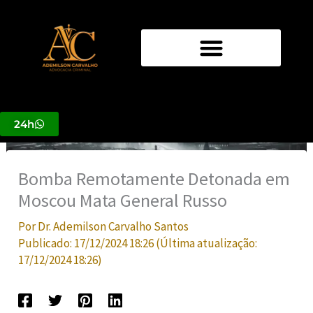
Ir
para
o
conteúdo
24h
Bomba Remotamente Detonada em
Moscou Mata General Russo
Por
Dr. Ademilson Carvalho Santos
Publicado:
17/12/2024 18:26
(Última atualização:
17/12/2024 18:26
)