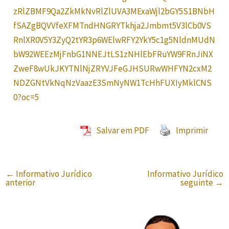
zRlZBMF9Qa2ZkMkNvRlZlUVA3MExaWjl2bGY5S1BNbH
fSAZgBQVVfeXFMTndHNGRYTkhja2Jmbmt5V3lCb0VS
RnlXR0V5Y3ZyQ2tYR3p6WElwRFY2YkY5c1g5NldnMUdN
bW92WEEzMjFnbG1NNEJtLS1zNHlEbFRuYW9FRnJiNX
ZweF8wUkJKYTNlNjZRYVJFeGJHSURwWHFYN2cxM2
NDZGNtVkNqNzVaazE3SmNyNW1TcHhFUXIyMklCNS
0?oc=5
Salvar em PDF
Imprimir
←
Informativo Jurídico
Informativo Jurídico
anterior
seguinte
→