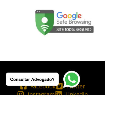
Consultar Advogado?
Facebook
Twitter
Instagram
Linkedin
Tik Tok
Telegram
Email
YouTube
Bluesky
Copyright © 2025 Ademilson Carvalho - OAB/RJ 237.836 - OAB/SP 530.211│