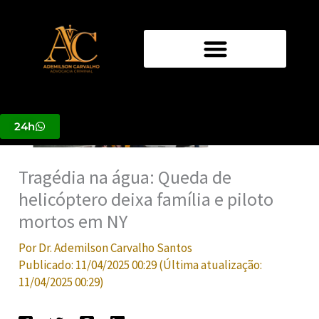
Ir
para
o
conteúdo
24h
Tragédia na água: Queda de
helicóptero deixa família e piloto
mortos em NY
Por
Dr. Ademilson Carvalho Santos
Publicado:
11/04/2025 00:29
(Última atualização:
11/04/2025 00:29
)