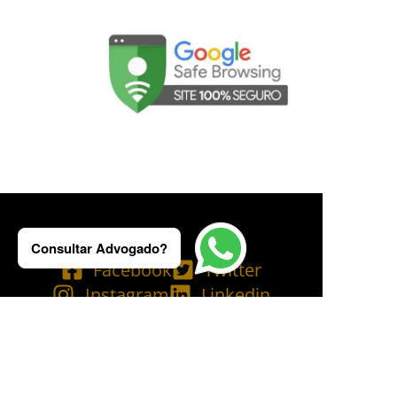
Consultar Advogado?
Facebook
Twitter
Instagram
Linkedin
Tik Tok
Telegram
Email
YouTube
Bluesky
Copyright © 2025 Ademilson Carvalho - OAB/RJ 237.836 - OAB/SP 530.211│